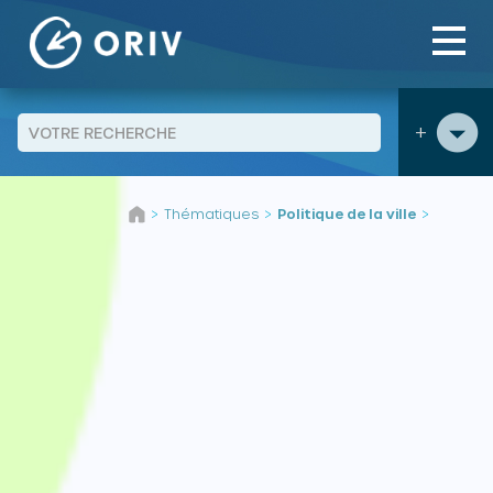
Panneau de gestion des cookies
+
Aller au contenu
Thématiques
Politique de la ville
>
>
>