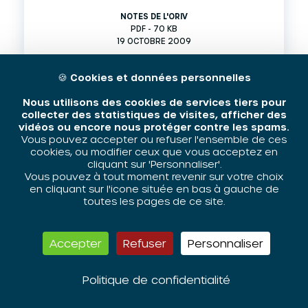
NOTES DE L'ORIV
PDF - 70 KB
19 OCTOBRE 2009
🍪
Cookies et données personnelles
Nous utilisons des cookies de services tiers pour
collecter des statistiques de visites, afficher des
vidéos ou encore nous protéger contre les spams.
Vous pouvez accepter ou refuser l'ensemble de ces
cookies, ou modifier ceux que vous acceptez en
cliquant sur 'Personnaliser'.
Vous pouvez à tout moment revenir sur votre choix
en cliquant sur l'icone située en bas à gauche de
toutes les pages de ce site.
Géographie prioritaire de la
politique de la ville et
Accepter
Refuser
Personnaliser
contractualisation : Document
pour la concertation
Politique de confidentialité