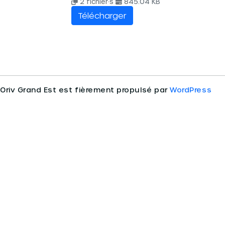
2 fichier·s
845.04 KB
Télécharger
Oriv Grand Est est fièrement propulsé par
WordPress