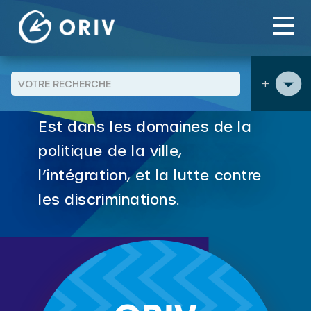
Aller au contenu
Panneau de gestion des cookies
Association assurant une
fonction de Centre de
+
Ressources en région Grand
Est dans les domaines de la
politique de la ville,
l’intégration, et la lutte contre
les discriminations.