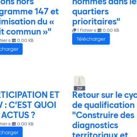
ions hors
hommes dans le
gramme 147 et
quartiers
imisation du «
prioritaires"
it commun »"
1 fichier·s
0.00 KB
Télécharger
hier·s
0.00 KB
charger
TICIPATION ET
Retour sur le cy
 : C’EST QUOI
de qualification
 ACTUS ?
"Construire des
hier·s
0.00 KB
diagnostics
charger
territoriaux et