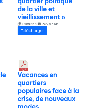
s
quartier politique
de la ville et
vieillissement »
1 fichier·s
909.57 KB
Télécharger
cle
Vacances en
quartiers
populaires face à la
crise, de nouveaux
modes