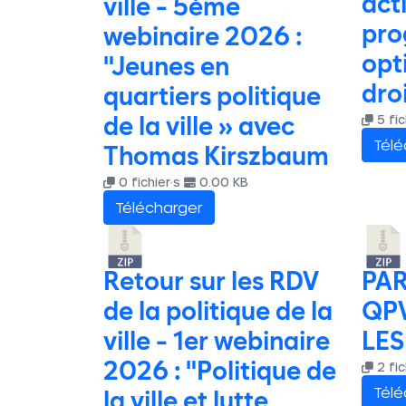
act
ville - 5ème
pro
webinaire 2026 :
opt
"Jeunes en
dro
quartiers politique
5 fic
de la ville » avec
Télé
Thomas Kirszbaum
0 fichier·s
0.00 KB
Télécharger
Retour sur les RDV
PAR
de la politique de la
QPV
ville - 1er webinaire
LES
2026 : "Politique de
2 fic
Télé
la ville et lutte