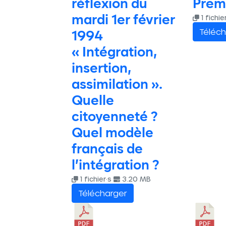
réflexion du
Premi
mardi 1er février
1 fichie
Téléch
1994
« Intégration,
insertion,
assimilation ».
Quelle
citoyenneté ?
Quel modèle
français de
l’intégration ?
1 fichier·s
3.20 MB
Télécharger