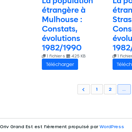
La population
La p
étrangère à
étra
Mulhouse :
Stras
Constats,
Cons
évolutions
évolu
1982/1990
1982
1 fichier·s
425 KB
1 fichie
Télécharger
Téléch
1
2
…
Oriv Grand Est est fièrement propulsé par
WordPress