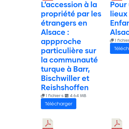
L’accession à la
Pour 
propriété par les
lieux
étrangers en
Enfa
Alsace :
Alsa
appproche
1 fichie
Téléch
particulière sur
la communauté
turque à Barr,
Bischwiller et
Reishshoffen
1 fichier·s
4.64 MB
Télécharger