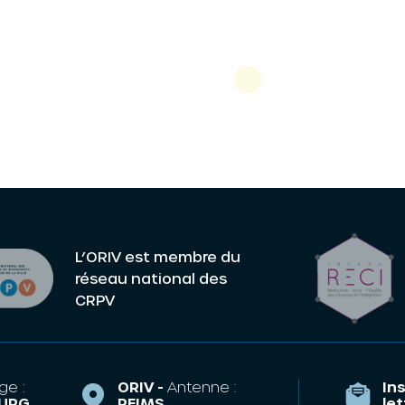
L’ORIV est membre du
réseau national des
CRPV
ge :
ORIV -
Antenne :
Ins
URG
REIMS
le