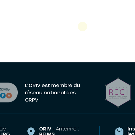
L’ORIV est membre du
réseau national des
CRPV
ge :
ORIV -
Antenne :
Ins
URG
REIMS
le