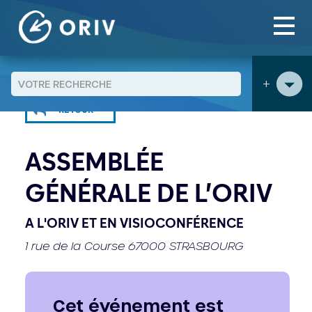
Panneau de gestion des cookies
Aller au contenu
Agenda
Assemblée générale de l'ORIV
>
>
+
RETOUR
ASSEMBLÉE
GÉNÉRALE DE L’ORIV
A L'ORIV ET EN VISIOCONFÉRENCE
1 rue de la Course 67000 STRASBOURG
Cet événement est