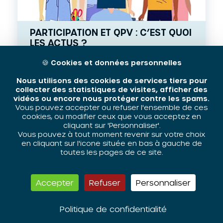
PARTICIPATION ET QPV : C’EST QUOI
LES ACTUS ?
🍪
Cookies et données personnelles
Nous utilisons des cookies de services tiers pour
Consulter
collecter des statistiques de visites, afficher des
vidéos ou encore nous protéger contre les spams.
VIDÉO
,
PDF
Vous pouvez accepter ou refuser l'ensemble de ces
ZIP/PDF
cookies, ou modifier ceux que vous acceptez en
10 FÉVRIER 2026
cliquant sur 'Personnaliser'.
Vous pouvez à tout moment revenir sur votre choix
en cliquant sur l'icone située en bas à gauche de
toutes les pages de ce site.
Accepter
Refuser
Personnaliser
Politique de confidentialité