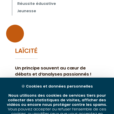
Réussite éducative
Jeunesse
LAÏCITÉ
Un principe souvent au cœur de
débats et d’analyses passionnés !
Depuis 2010, l’ORIV a engagé une
réflexion sur le principe de laïcité
🍪
Cookies et données personnelles
face aux questionnements
Nous utilisons des cookies de services tiers pour
récurrents des professionnels-les.
collecter des statistiques de visites, afficher des
Les projets menés ont pour
vidéos ou encore nous protéger contre les spams.
Vous pouvez accepter ou refuser l'ensemble de ces
objectifs de clarifier les enjeux en
cookies, ou modifier ceux que vous acceptez en