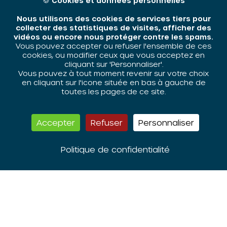
🍪
Cookies et données personnelles
ses partenaires, a fait
l’objet d’une déclaration
Nous utilisons des cookies de services tiers pour
auprès de la CNIL (avis n°
collecter des statistiques de visites, afficher des
vidéos ou encore nous protéger contre les spams.
650931). Conformément à
Vous pouvez accepter ou refuser l'ensemble de ces
la loi n° 78-17 du 6 janvier
cookies, ou modifier ceux que vous acceptez en
1978, relative à
cliquant sur 'Personnaliser'.
Vous pouvez à tout moment revenir sur votre choix
l’Informatique, aux
en cliquant sur l'icone située en bas à gauche de
fichiers et aux Libertés
toutes les pages de ce site.
(articles 38, 39, 40), vous
disposez d’un droit
d’accès, de rectification
Accepter
Refuser
Personnaliser
et de suppression des
données vous
Politique de confidentialité
concernant, en ligne sur
ce site. Pour exercer ce
droit, vous pouvez vous
adresser au webmaster.
Politique de
confidentialité :