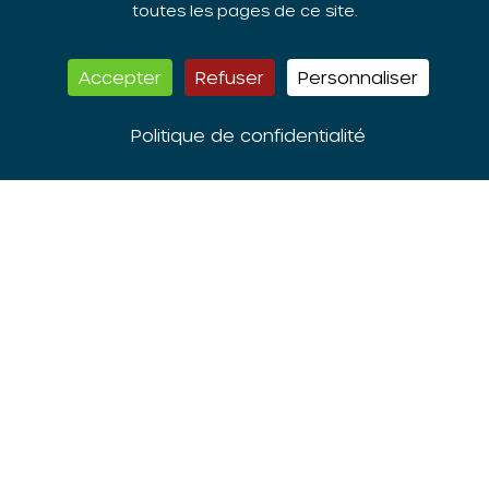
toutes les pages de ce site.
Accepter
Refuser
Personnaliser
Politique de confidentialité
L’ORIV est membre du
réseau national des
CRPV
L’ORIV est membre du
réseau RECI