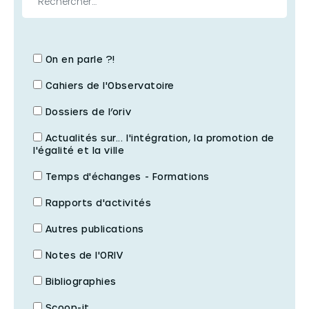
Immigration – Intégration
Parcours d’intégration
Public
On en parle ?!
Jeunesse – Éducation
Cahiers de l'Observatoire
Dossiers de l’oriv
Cités éducatives
Réussite éducative
Actualités sur... l'intégration, la promotion de
l'égalité et la ville
Jeunesse
Temps d'échanges - Formations
Laïcité
Rapports d'activités
Politique de la ville
Autres publications
Conseils citoyens
Notes de l'ORIV
Contrats de ville
Bibliographies
Image des quartiers
Observation – Évaluation
Scoop-it