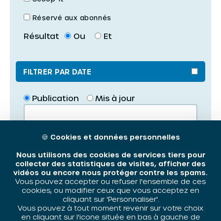
Prévention – Sécurité
Réservé aux abonnés
Santé
Résultat
Ou
Et
Pack multi-documents
Webdoc
Urbanisme – Habitat – Cadre de vie
FILTRER PAR DATE
Vidéo
Mixité sociale
Mobilité résidentielle
PDF
Publication
Mis à jour
Renouvellement urbain
Articles et ressources
Synthèse
🍪
Cookies et données personnelles
Nous utilisons des cookies de services tiers pour
collecter des statistiques de visites, afficher des
Effectuez une recherche...
vidéos ou encore nous protéger contre les spams.
Vous pouvez accepter ou refuser l'ensemble de ces
cookies, ou modifier ceux que vous acceptez en
cliquant sur 'Personnaliser'.
Vous pouvez à tout moment revenir sur votre choix
en cliquant sur l'icone située en bas à gauche de