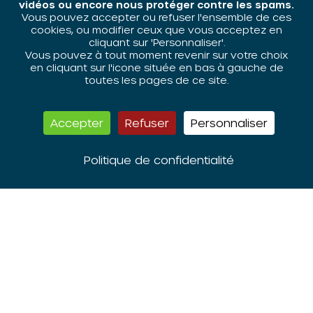
vidéos ou encore nous protéger contre les spams.
Vous pouvez accepter ou refuser l'ensemble de ces
cookies, ou modifier ceux que vous acceptez en
Retour sur les RDV de la politique
cliquant sur 'Personnaliser'.
de la ville - 1er webinaire 2026 :
Vous pouvez à tout moment revenir sur votre choix
"Politique de la ville et lutte
en cliquant sur l'icone située en bas à gauche de
contre les discriminations »
toutes les pages de ce site.
Accepter
Refuser
Personnaliser
Consulter
Politique de confidentialité
VIDÉO
ZIP/PDF
26 FÉVRIER 2026