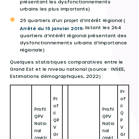
présentant les dysfonctionnements
urbains les plus importants)
25 quartiers d’un projet d’intérêt régional (
, listant les 264
Arrêté du 15 janvier 2019
quartiers d’intérêt régional présentant des
dysfonctionnements urbains d’importance
régionale)
Quelques statistiques comparatives entre le
Grand Est et le niveau national (source : INSEE,
Estimations démographiques, 2022) :
Pr
Pr
of
of
il
Profil
Profil
il
Q
QPV
QPV
QP
P
Natio
Natio
V
V
nal
nal
Gr
Gr
(métr
(mét