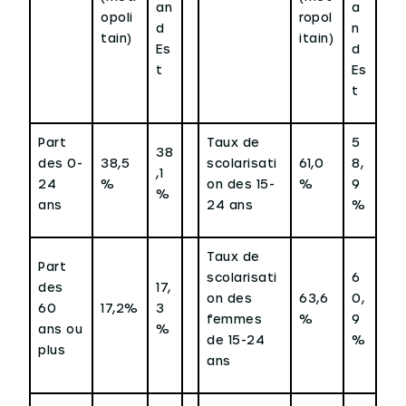
an
a
opoli
ropol
d
n
tain)
itain)
Es
d
t
Es
t
Part
Taux de
5
38
des 0-
38,5
scolarisati
61,0
8,
,1
24
%
on des 15-
%
9
%
ans
24 ans
%
Taux de
Part
scolarisati
6
des
17,
on des
63,6
0,
60
17,2%
3
femmes
%
9
ans ou
%
de 15-24
%
plus
ans