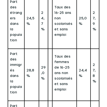
Part
des
Taux des
étrang
2
16-25 ans
2
ers
24,5
4,
non
25,0
7,
dans
%
7
scolarisés
%
9
la
%
et sans
%
popula
emploi
tion
Part
Taux des
des
femmes
immigr
2
29
de 16-25
és
28,8
24,4
7,
,0
ans non
dans
%
%
8
%
scolarisés
la
%
et sans
popula
emploi
tion
Part