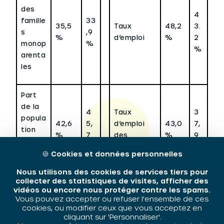
des
4
famille
33
35,5
Taux
48,2
3.
s
,9
%
d’emploi
%
2
monop
%
%
arenta
les
Part
de la
4
Taux
3
popula
42,6
5,
d’emploi
43,0
7,
tion
%
7
des
%
9
sans
%
femmes
%
diplôm
🍪
Cookies et données personnelles
e
Nous utilisons des cookies de services tiers pour
collecter des statistiques de visites, afficher des
Sources
vidéos ou encore nous protéger contre les spams.
Vous pouvez accepter ou refuser l'ensemble de ces
cookies, ou modifier ceux que vous acceptez en
La population totale (intercommunale,
cliquant sur 'Personnaliser'.
communale et² QPV) sont issues du