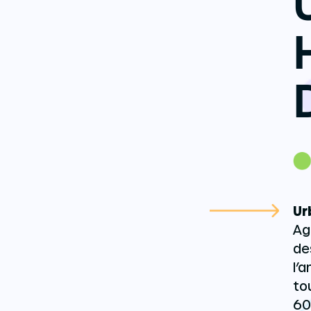
Ur
Ag
de
l’
to
60