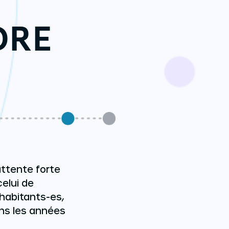
DRE
attente forte
celui de
 habitants-es,
ns les années