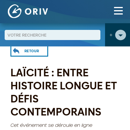
Panneau de gestion des cookies
Aller au contenu
Agenda
Laïcité :tre histoire longue et défis
>
>
contemporains
+
RETOUR
LAÏCITÉ : ENTRE
HISTOIRE LONGUE ET
DÉFIS
CONTEMPORAINS
Cet événement se déroule en ligne