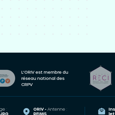
L’ORIV est membre du
réseau national des
CRPV
ge :
ORIV -
Antenne :
Ins
URG
REIMS
le