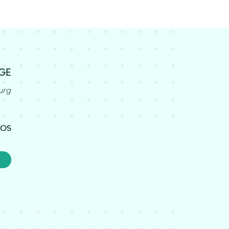
AGE
urg
FOS