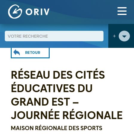
Panneau de gestion des cookies
Aller au contenu
Agenda
Réseau des Cités éducatives du Grand Est –
>
>
Journée régionale
+
RETOUR
RÉSEAU DES CITÉS
ÉDUCATIVES DU
GRAND EST –
JOURNÉE RÉGIONALE
MAISON RÉGIONALE DES SPORTS