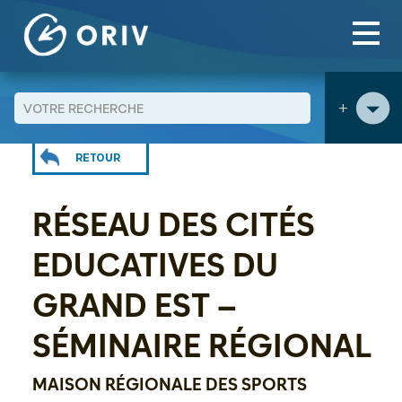
Panneau de gestion des cookies
Aller au contenu
Agenda
Réseau des Cités Educatives du Grand Est -
>
>
Séminaire régional
+
RETOUR
RÉSEAU DES CITÉS
EDUCATIVES DU
GRAND EST –
SÉMINAIRE RÉGIONAL
MAISON RÉGIONALE DES SPORTS