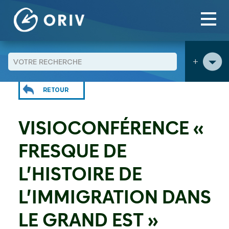
Panneau de gestion des cookies
Aller au contenu
Agenda
Visioconférence « Fresque de l’histoire de
>
>
l’immigration dans le Grand Est »
+
RETOUR
VISIOCONFÉRENCE «
FRESQUE DE
L’HISTOIRE DE
L’IMMIGRATION DANS
LE GRAND EST »