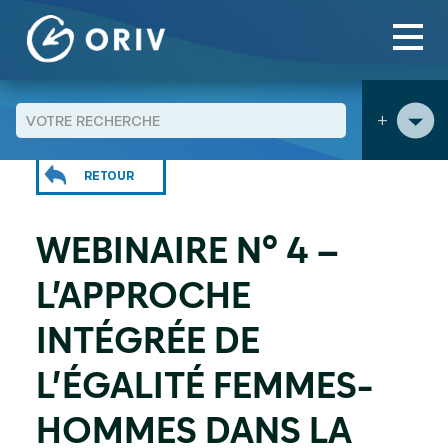
Panneau de gestion des cookies
Aller au contenu
Agenda
Webinaire n° 4 – L'approche intégrée de l’égalité
>
>
femmes-hommes dans la politique de la ville
+
RETOUR
WEBINAIRE N° 4 –
L’APPROCHE
INTÉGRÉE DE
L’ÉGALITÉ FEMMES-
HOMMES DANS LA