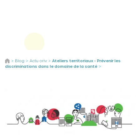
Panneau de gestion des cookies
Aller au contenu
Blog
Actu oriv
Ateliers territoriaux - Prévenir les
>
>
>
discriminations dans le domaine de la santé
>