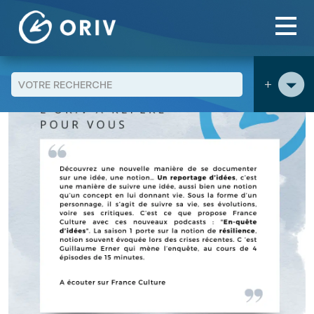
Panneau de gestion des cookies
Aller au contenu
Blog
Evenement agenda
En-quête d'idées, saison 1 : la
>
>
>
résilience
+