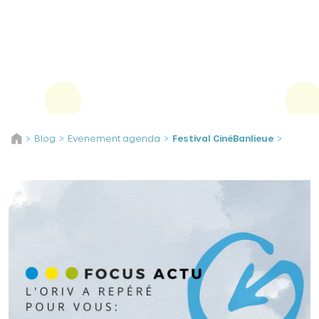
Panneau de gestion des cookies
Aller au contenu
Blog
Evenement agenda
Festival CinéBanlieue
>
>
>
>