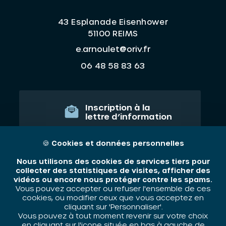
43 Esplanade Eisenhower
51100 REIMS
e.arnoulet@oriv.fr
06 48 58 83 63
Inscription à la
lettre d’information
JE M'ABONNE
🍪
Cookies et données personnelles
Nous utilisons des cookies de services tiers pour
collecter des statistiques de visites, afficher des
vidéos ou encore nous protéger contre les spams.
Qui sommes nous ?
Vous pouvez accepter ou refuser l'ensemble de ces
cookies, ou modifier ceux que vous acceptez en
Nos thématiques
cliquant sur 'Personnaliser'.
Vous pouvez à tout moment revenir sur votre choix
Contact
en cliquant sur l'icone située en bas à gauche de