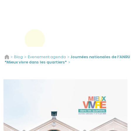
Panneau de gestion des cookies
Aller au contenu
Blog
Evenement agenda
Journées nationales de l’ANRU
>
>
>
"Mieux vivre dans les quartiers"
>