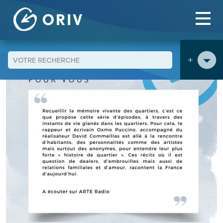
Panneau de gestion des cookies
Aller au contenu
Blog
Evenement agenda
"Les histoires de quartiers"
>
>
>
+