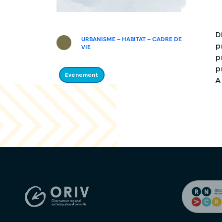
D
URBANISME – HABITAT – CADRE DE
p
VIE
p
p
Evènement
A