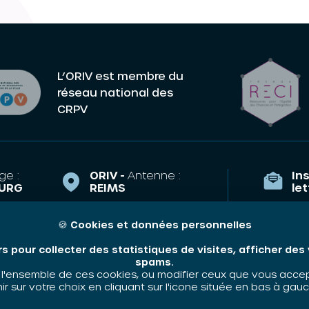
L’ORIV est membre du
réseau national des
CRPV
ge :
ORIV -
Antenne :
Ins
URG
REIMS
le
la Course,
43 Esplanade
TRASBOURG
Eisenhower
🍪
Cookies et données personnelles
Qui som
51100 REIMS
riv.fr
rs pour collecter des statistiques de visites, afficher de
Nos thé
e.arnoulet@oriv.fr
35 89
spams.
Contact
'ensemble de ces cookies, ou modifier ceux que vous accepte
06 48 58 83 63
 sur votre choix en cliquant sur l'icone située en bas à gauc