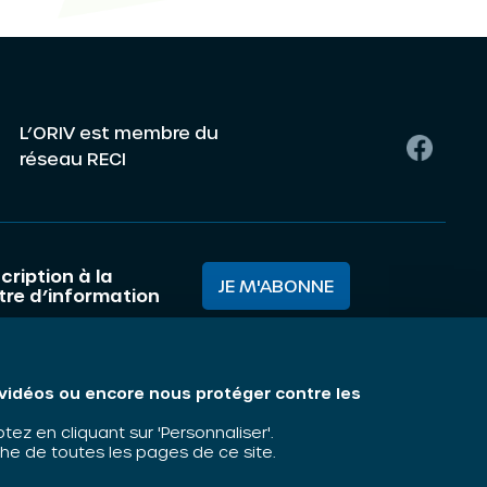
L’ORIV est membre du
réseau RECI
cription à la
JE M'ABONNE
ttre d’information
mes nous ?
Mentions légales
s vidéos ou encore nous protéger contre les
matiques
z en cliquant sur 'Personnaliser'.
he de toutes les pages de ce site.