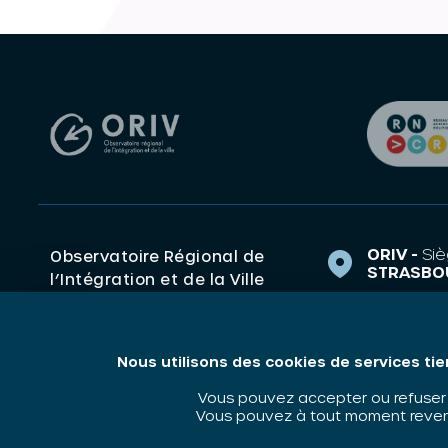
ORIV -
Siè
Observatoire Régional de
STRASBO
l’Intégration et de la Ville
1 Rue de 
(ORIV). Centre de ressources
67000 S
Grand Est Politique de la
ville, Intégration,
contact@o
Nous utilisons des cookies de services tie
Discrimination.
03 88 14 
Vous pouvez accepter ou refuser l
Vous pouvez à tout moment revenir