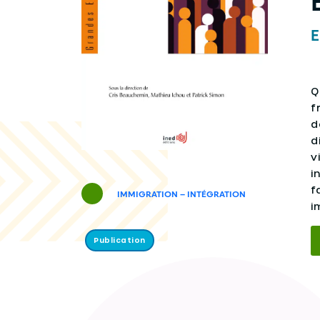
E
Q
f
d
d
v
i
f
IMMIGRATION – INTÉGRATION
i
Publication