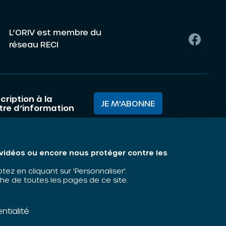
L’ORIV est membre du
réseau RECI
cription à la
JE M'ABONNE
ttre d’information
mes nous ?
Mentions légales
s vidéos ou encore nous protéger contre les
matiques
z en cliquant sur 'Personnaliser'.
he de toutes les pages de ce site.
ntialité