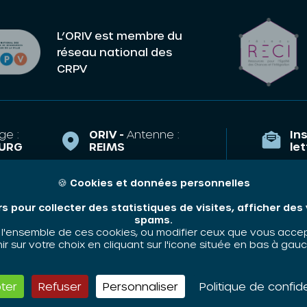
L’ORIV est membre du
réseau national des
CRPV
ge :
ORIV -
Antenne :
Ins
URG
REIMS
le
la Course,
43 Esplanade
TRASBOURG
Eisenhower
🍪
Cookies et données personnelles
Qui som
51100 REIMS
riv.fr
rs pour collecter des statistiques de visites, afficher de
Nos thé
e.arnoulet@oriv.fr
35 89
spams.
Contact
'ensemble de ces cookies, ou modifier ceux que vous accepte
06 48 58 83 63
 sur votre choix en cliquant sur l'icone située en bas à gauc
ter
Refuser
Personnaliser
Politique de confide