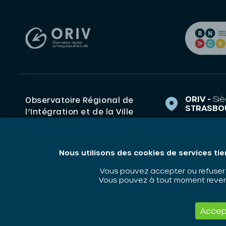
ORIV -
Siè
Observatoire Régional de
STRASBO
l’Intégration et de la Ville
1 Rue de 
(ORIV). Centre de ressources
67000 S
Grand Est Politique de la
ville, Intégration,
contact@o
Nous utilisons des cookies de services tie
Discrimination.
03 88 14 
Vous pouvez accepter ou refuser l
Vous pouvez à tout moment revenir
Accep
ORIV - 2026 / Tous droits réservés