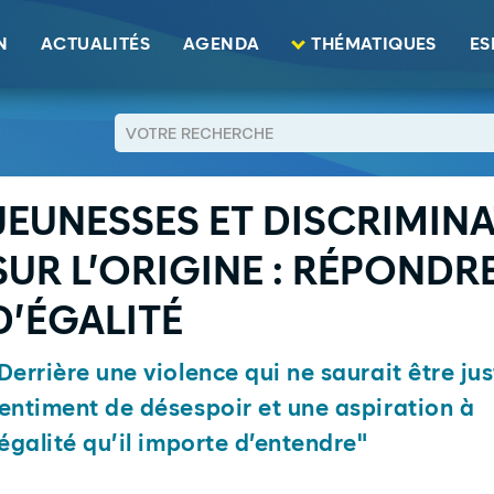
tions fondées sur l’origine : répondre à l’impératif d’égalité
N
ACTUALITÉS
AGENDA
THÉMATIQUES
ES
RETOUR
JEUNESSES ET DISCRIMIN
SUR L’ORIGINE : RÉPONDRE
D’ÉGALITÉ
Derrière une violence qui ne saurait être ju
entiment de désespoir et une aspiration à
’égalité qu’il importe d’entendre"