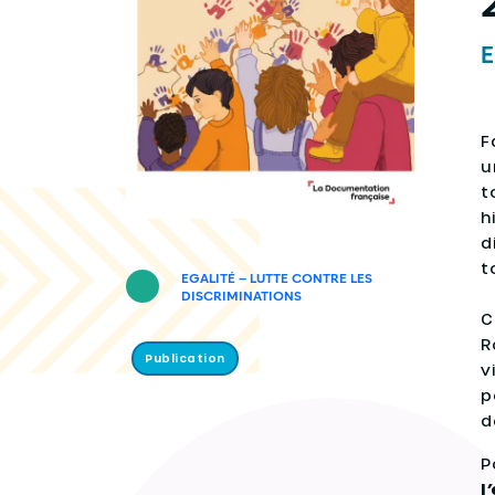
E
F
u
t
h
d
t
EGALITÉ – LUTTE CONTRE LES
DISCRIMINATIONS
C
R
Publication
v
p
d
P
l