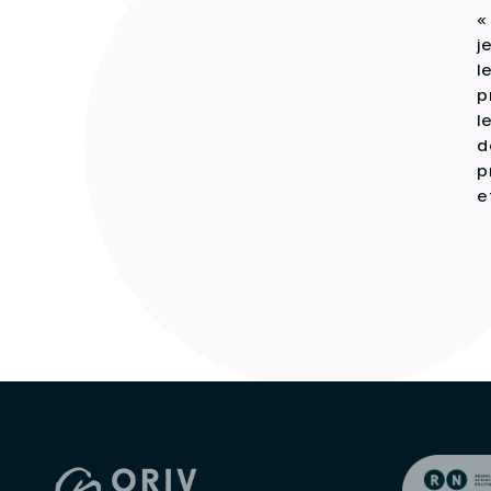
«
j
l
p
l
d
p
e