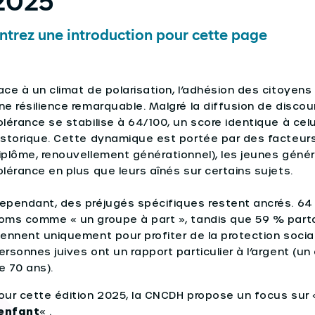
2025
ntrez une introduction pour cette page
ace à un climat de polarisation, l’adhésion des citoyen
ne résilience remarquable. Malgré la diffusion de discour
olérance se stabilise à 64/100, un score identique à ce
istorique. Cette dynamique est portée par des facteurs
iplôme, renouvellement générationnel), les jeunes génér
olérance en plus que leurs aînés sur certains sujets.
ependant, des préjugés spécifiques restent ancrés. 64 
oms comme « un groupe à part », tandis que 59 % part
iennent uniquement pour profiter de la protection socia
ersonnes juives ont un rapport particulier à l’argent (un
e 70 ans).
our cette édition 2025, la CNCDH propose un focus sur
’enfant
« .