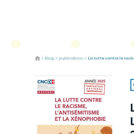
Panneau de gestion des cookies
Aller au contenu
Blog
publications
La lutte contre le raci
>
>
>