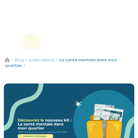
Panneau de gestion des cookies
Aller au contenu
Blog
publications
La santé mentale dans mon
>
>
>
quartier
>