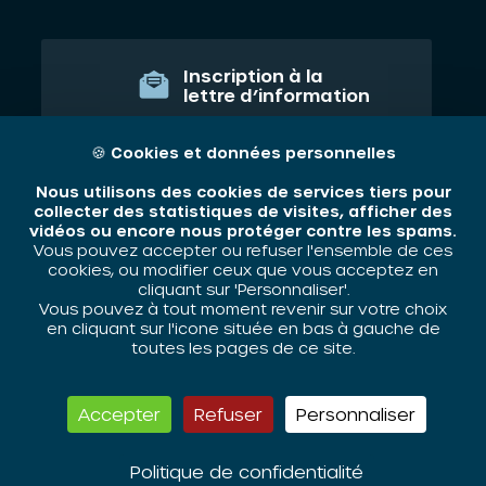
Inscription à la
lettre d’information
JE M'ABONNE
🍪
Cookies et données personnelles
Nous utilisons des cookies de services tiers pour
collecter des statistiques de visites, afficher des
vidéos ou encore nous protéger contre les spams.
Qui sommes nous ?
Vous pouvez accepter ou refuser l'ensemble de ces
cookies, ou modifier ceux que vous acceptez en
Nos thématiques
cliquant sur 'Personnaliser'.
Vous pouvez à tout moment revenir sur votre choix
Contact
en cliquant sur l'icone située en bas à gauche de
toutes les pages de ce site.
Mentions légales
Accepter
Refuser
Personnaliser
ORIV - 2026 / Tous droits réservés
Politique de confidentialité