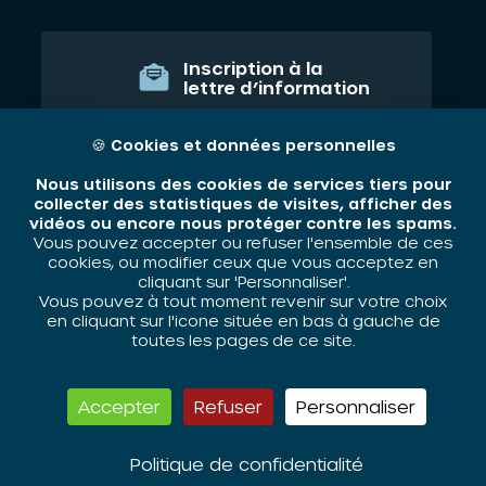
Inscription à la
lettre d’information
JE M'ABONNE
🍪
Cookies et données personnelles
Nous utilisons des cookies de services tiers pour
collecter des statistiques de visites, afficher des
vidéos ou encore nous protéger contre les spams.
Qui sommes nous ?
Vous pouvez accepter ou refuser l'ensemble de ces
cookies, ou modifier ceux que vous acceptez en
Nos thématiques
cliquant sur 'Personnaliser'.
Vous pouvez à tout moment revenir sur votre choix
Contact
en cliquant sur l'icone située en bas à gauche de
toutes les pages de ce site.
Mentions légales
Accepter
Refuser
Personnaliser
ORIV - 2026 / Tous droits réservés
Politique de confidentialité