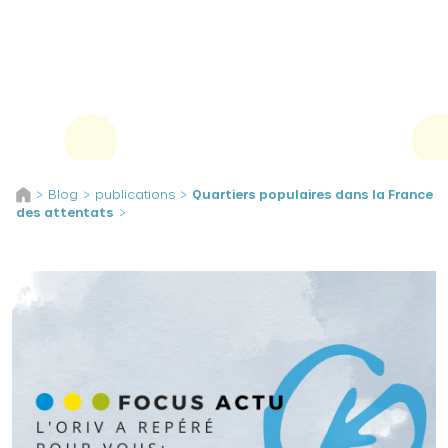
Panneau de gestion des cookies
Aller au contenu
Blog
publications
Quartiers populaires dans la France
>
>
>
des attentats
>