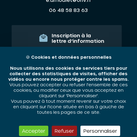
06 48 58 83 63
Inscription à la
lettre d’information
JE M'ABONNE
🍪
Cookies et données personnelles
Nous utilisons des cookies de services tiers pour
collecter des statistiques de visites, afficher des
vidéos ou encore nous protéger contre les spams.
Qui sommes nous ?
Vous pouvez accepter ou refuser l'ensemble de ces
cookies, ou modifier ceux que vous acceptez en
Nos thématiques
cliquant sur 'Personnaliser'.
Vous pouvez à tout moment revenir sur votre choix
Contact
en cliquant sur l'icone située en bas à gauche de
toutes les pages de ce site.
Mentions légales
Accepter
Refuser
Personnaliser