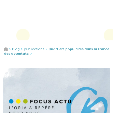
Panneau de gestion des cookies
Aller au contenu
Blog
publications
Quartiers populaires dans la France
>
>
>
des attentats
>