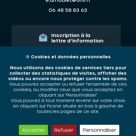
06 48 58 83 63
Inscription à la
lettre d’information
JE M'ABONNE
🍪
Cookies et données personnelles
Nous utilisons des cookies de services tiers pour
collecter des statistiques de visites, afficher des
vidéos ou encore nous protéger contre les spams.
Qui sommes nous ?
Vous pouvez accepter ou refuser l'ensemble de ces
cookies, ou modifier ceux que vous acceptez en
Nos thématiques
cliquant sur 'Personnaliser'.
Vous pouvez à tout moment revenir sur votre choix
Contact
en cliquant sur l'icone située en bas à gauche de
toutes les pages de ce site.
Mentions légales
Accepter
Refuser
Personnaliser