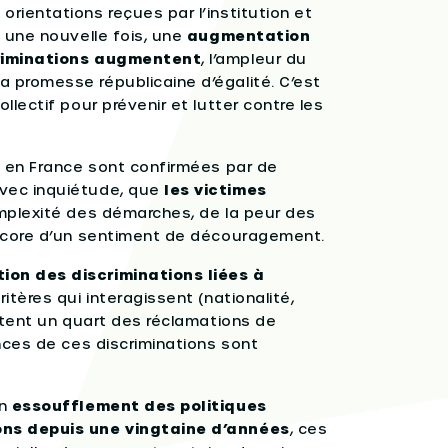
rientations reçues par l’institution et
, une nouvelle fois, une
augmentation
criminations augmentent
, l’ampleur du
 promesse républicaine d’égalité. C’est
lectif pour prévenir et lutter contre les
s en France sont confirmées par de
avec inquiétude, que
les victimes
mplexité des démarches, de la peur des
encore d’un sentiment de découragement.
on des discriminations liées à
tères qui interagissent (nationalité,
entent un quart des réclamations de
nces de ces discriminations sont
un
essoufflement des politiques
ions depuis une vingtaine d’années
, ces