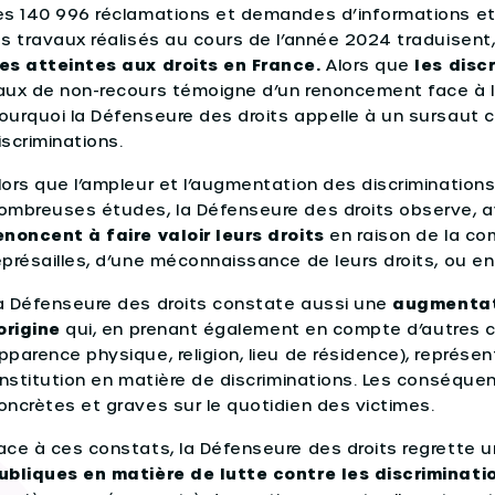
es 140 996 réclamations et demandes d’informations et o
es travaux réalisés au cours de l’année 2024 traduisent
es atteintes aux droits en France.
Alors que
les dis
aux de non-recours témoigne d’un renoncement face à la
ourquoi la Défenseure des droits appelle à un sursaut col
iscriminations.
lors que l’ampleur et l’augmentation des discrimination
ombreuses études, la Défenseure des droits observe, 
enoncent à faire valoir leurs droits
en raison de la co
eprésailles, d’une méconnaissance de leurs droits, ou 
a Défenseure des droits constate aussi une
augmentati
’origine
qui, en prenant également en compte d’autres cri
pparence physique, religion, lieu de résidence), représ
’institution en matière de discriminations. Les conséque
oncrètes et graves sur le quotidien des victimes.
ace à ces constats, la Défenseure des droits regrette 
ubliques en matière de lutte contre les discriminat