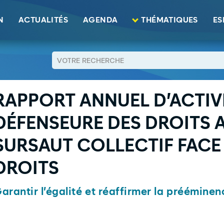
ité 2024 : la Défenseure des droits appelle à un sursaut collectif 
N
ACTUALITÉS
AGENDA
THÉMATIQUES
ES
RETOUR
RAPPORT ANNUEL D’ACTIVI
DÉFENSEURE DES DROITS A
SURSAUT COLLECTIF FACE
DROITS
arantir l’égalité et réaffirmer la prééminenc