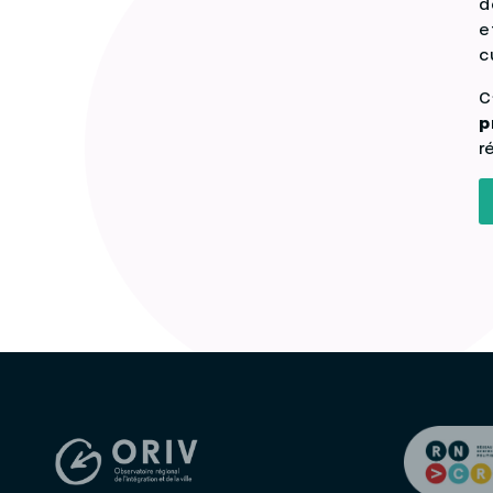
d
e
c
C
p
r