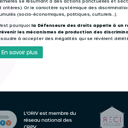
ernières se résumant à des actions ponctuelles et sect
t critères). Or le caractère systémique des discriminat
umulés (socio-économiques, politiques, culturels…).
’est pourquoi
la Défenseure des droits appelle à un ré
révenir les mécanismes de production des discrimin
ésoudre à accepter des inégalités qui se révèlent délétè
En savoir plus
L’ORIV est membre du
réseau national des
CRPV