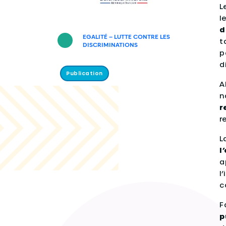
L
l
d
EGALITÉ – LUTTE CONTRE LES
t
DISCRIMINATIONS
p
d
Publication
A
n
r
r
L
l
a
l
c
F
p