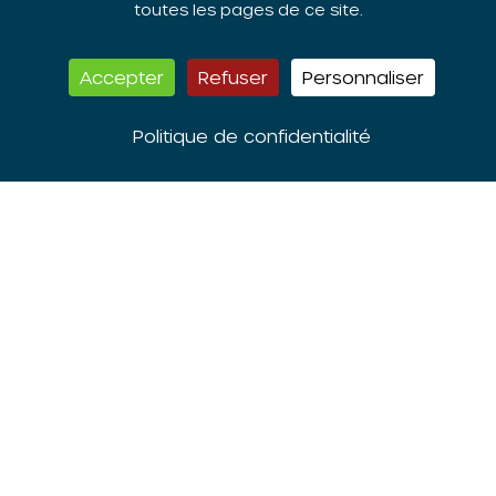
toutes les pages de ce site.
67000 STRASBOURG
contact@oriv.fr
Accepter
Refuser
Personnaliser
03 88 14 35 89
Politique de confidentialité
ORIV -
Antenne :
REIMS
43 Esplanade Eisenhower
51100 REIMS
e.arnoulet@oriv.fr
06 48 58 83 63
Inscription à la
lettre d’information