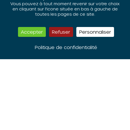
Vous pouvez à tout moment revenir sur votre choix
en cliquant sur l'icone située en bas à gauche de
toutes les pages de ce site.
Accepter
Refuser
Personnaliser
L’ORIV est membre du
réseau RECI
Politique de confidentialité
ORIV -
Siège :
STRASBOURG
1 Rue de la Course,
67000 STRASBOURG