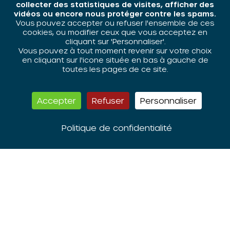
collecter des statistiques de visites, afficher des
vidéos ou encore nous protéger contre les spams.
Vous pouvez accepter ou refuser l'ensemble de ces
cookies, ou modifier ceux que vous acceptez en
L’ORIV est membre du
cliquant sur 'Personnaliser'.
Vous pouvez à tout moment revenir sur votre choix
réseau national des
en cliquant sur l'icone située en bas à gauche de
CRPV
toutes les pages de ce site.
Accepter
Refuser
Personnaliser
Politique de confidentialité
L’ORIV est membre du
réseau RECI