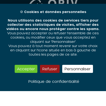
🍪
Cookies et données personnelles
Nous utilisons des cookies de services tiers pour
collecter des statistiques de visites, afficher des
vidéos ou encore nous protéger contre les spams.
Vous pouvez accepter ou refuser l'ensemble de ces
cookies, ou modifier ceux que vous acceptez en
cliquant sur 'Personnaliser'.
L’ORIV est membre du
Vous pouvez à tout moment revenir sur votre choix
réseau national des
en cliquant sur l'icone située en bas à gauche de
toutes les pages de ce site.
CRPV
Accepter
Refuser
Personnaliser
Politique de confidentialité
L’ORIV est membre du
réseau RECI