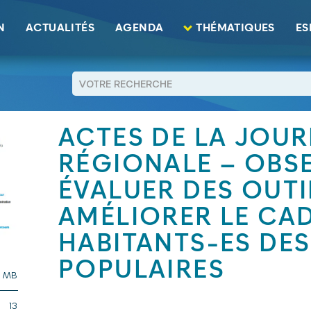
 – Observer et évaluer des outils pour améliorer le cadre de vie de
N
ACTUALITÉS
AGENDA
THÉMATIQUES
ES
RETOUR
ACTES DE LA JOU
RÉGIONALE – OBS
ÉVALUER DES OUT
AMÉLIORER LE CAD
HABITANTS-ES DES
POPULAIRES
9 MB
13