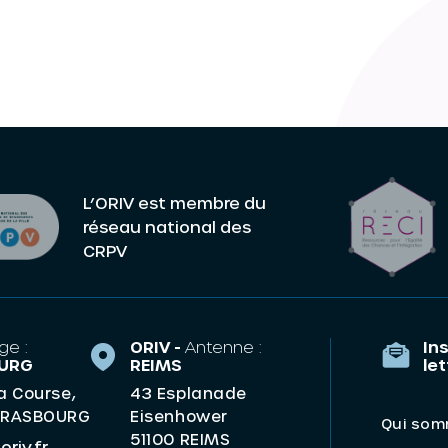
L’ORIV est membre du
réseau national des
CRPV
ge :
ORIV -
Antenne :
Ins
URG
REIMS
le
la Course,
43 Esplanade
TRASBOURG
Eisenhower
Qui som
51100 REIMS
riv.fr