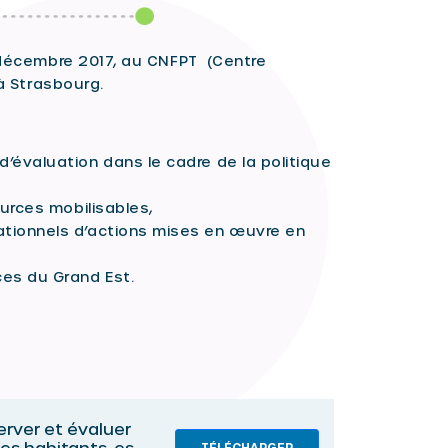
2 décembre 2017, au CNFPT (Centre
 à Strasbourg.
’évaluation dans le cadre de la politique
ources mobilisables,
ationnels d’actions mises en œuvre en
ces du Grand Est.
erver et évaluer
 des habitants-es
TÉLÉCHARGER