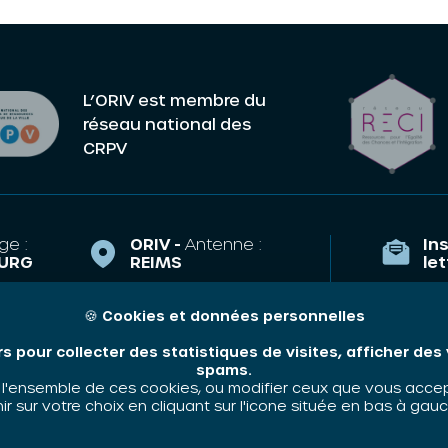
L’ORIV est membre du
réseau national des
CRPV
ge :
ORIV -
Antenne :
Ins
URG
REIMS
le
la Course,
43 Esplanade
TRASBOURG
Eisenhower
🍪
Cookies et données personnelles
Qui som
51100 REIMS
riv.fr
rs pour collecter des statistiques de visites, afficher de
Nos thé
e.arnoulet@oriv.fr
35 89
spams.
Contact
'ensemble de ces cookies, ou modifier ceux que vous accepte
06 48 58 83 63
 sur votre choix en cliquant sur l'icone située en bas à gauc