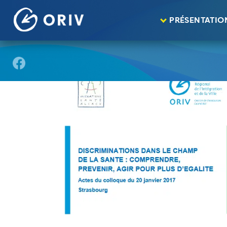
Panneau de gestion des cookies
Aller au contenu
publications
Actes du colloque « Discrimina
>
>
PRÉSENTATIO