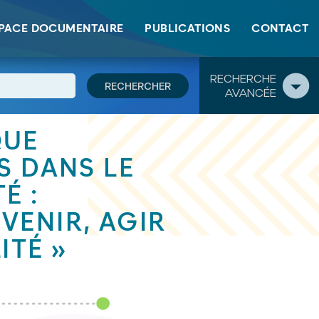
lus d’égalité »
PACE DOCUMENTAIRE
PUBLICATIONS
CONTACT
RECHERCHE
AVANCÉE
QUE
S DANS LE
É :
VENIR, AGIR
ITÉ »