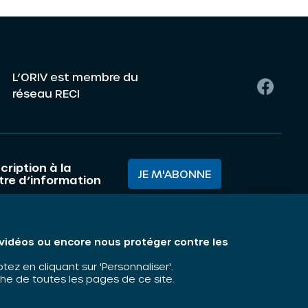
L’ORIV est membre du
réseau RECI
cription à la
JE M'ABONNE
ttre d’information
mes nous ?
Mentions légales
s vidéos ou encore nous protéger contre les
matiques
z en cliquant sur 'Personnaliser'.
he de toutes les pages de ce site.