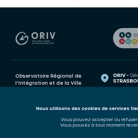
ORIV -
Siè
Observatoire Régional de
STRASBO
l’Intégration et de la Ville
1 Rue de 
(ORIV). Centre de ressources
67000 S
Grand Est Politique de la
ville, Intégration,
contact@o
Nous utilisons des cookies de services tie
Discrimination.
03 88 14 
Vous pouvez accepter ou refuser l
Vous pouvez à tout moment revenir