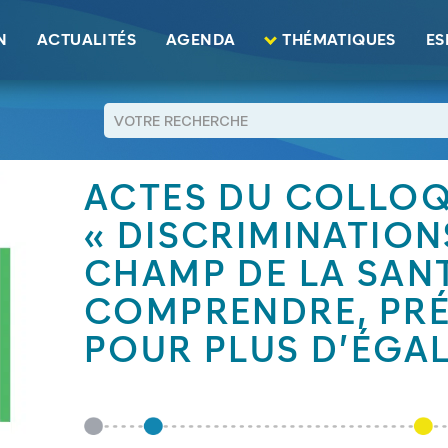
tions dans le champ de la santé : comprendre, prévenir, agir pour p
N
ACTUALITÉS
AGENDA
THÉMATIQUES
ES
RETOUR
ACTES DU COLLO
« DISCRIMINATION
CHAMP DE LA SANT
COMPRENDRE, PRÉ
POUR PLUS D’ÉGAL