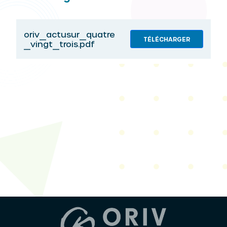
oriv_actusur_quatre
TÉLÉCHARGER
_vingt_trois.pdf