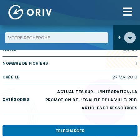
Panneau de gestion des cookies
Aller au contenu
publications
Actualités sur… n° 83 : Agir auprès des
>
>
personnes âgées immigrées : un défi pour les politiques
publiques
+
TAILLE
355 KB
NOMBRE DE FICHIERS
1
CRÉÉ LE
27 MAI 2013
ACTUALITÉS SUR... L'INTÉGRATION, LA
,
,
CATÉGORIES
PROMOTION DE L'ÉGALITÉ ET LA VILLE
PDF
ARTICLES ET RESSOURCES
TÉLÉCHARGER