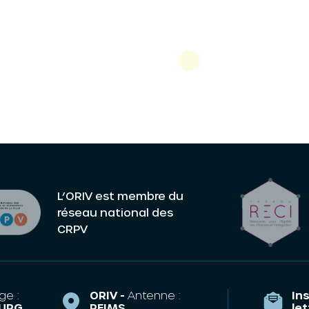
L’ORIV est membre du
réseau national des
CRPV
ge :
ORIV -
Antenne :
Ins
URG
REIMS
le