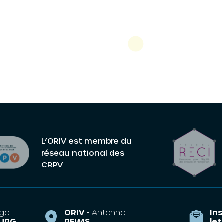
L’ORIV est membre du
réseau national des
CRPV
ge :
ORIV -
Antenne :
Ins
URG
REIMS
le