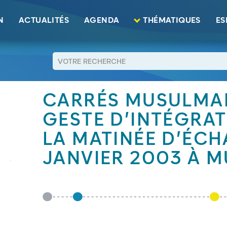
este d’intégration. Actes de la matinée d’échanges du 18 janvier 
N
ACTUALITÉS
AGENDA
THÉMATIQUES
ES
RETOUR
CARRÉS MUSULMANS
GESTE D’INTÉGRAT
LA MATINÉE D’ÉCH
JANVIER 2003 À 