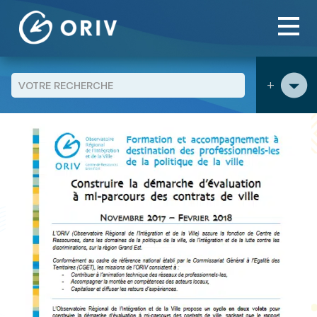
Panneau de gestion des cookies
Aller au contenu
publications
Cycle de formation « Accompagnement à
>
>
l’évaluation à mi-parcours des contrats de ville » : Téléchargez
les documents supports…
+