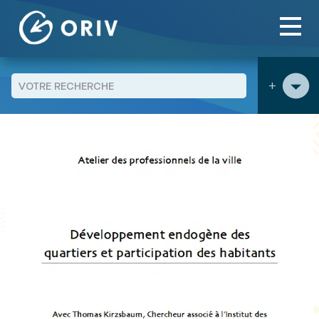
Panneau de gestion des cookies
Aller au contenu
publications
Développementdogène des quartiers et
>
>
participation des habitants - Compte-rendu de l'Atelier des
professionnels de la ville du 5 novembre 2013
+