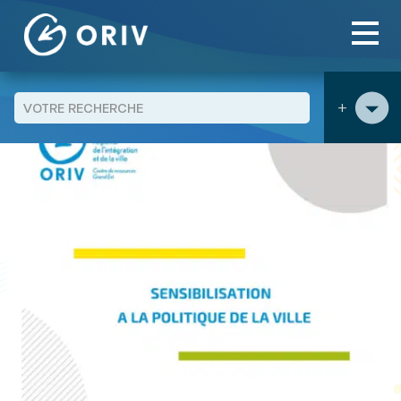
Panneau de gestion des cookies
Aller au contenu
publications
"Sensibilisation à la politique de la ville" -
>
>
Dossier ressources 2025
+