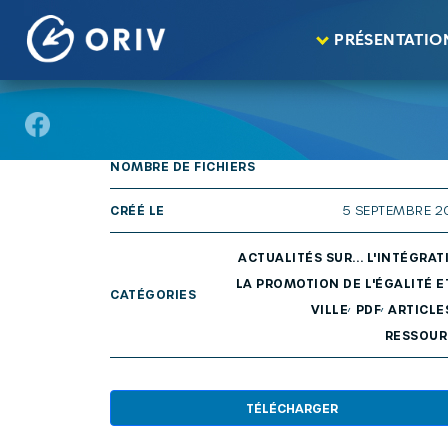
Panneau de gestion des cookies
Aller au contenu
publications
Actualités sur… n° 49 : Droit 
>
>
PRÉSENTATIO
TAILLE
29
NOMBRE DE FICHIERS
CRÉÉ LE
5 SEPTEMBRE 
ACTUALITÉS SUR... L'INTÉGRAT
LA PROMOTION DE L'ÉGALITÉ E
CATÉGORIES
,
,
VILLE
PDF
ARTICLE
RESSOUR
TÉLÉCHARGER