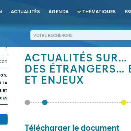
des étrangers… Evolutions etjeux
N
ACTUALITÉS
AGENDA
THÉMATIQUES
ES
5 KB
RETOUR
1
ACTUALITÉS SUR… 
2009
DES ÉTRANGERS… 
ION,
ET ENJEUX
T LA
S ET
CES
Télécharger le document