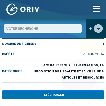
Panneau de gestion des cookies
Aller au contenu
publications
Actualités sur… n° 8 : Du renouvellement
>
>
urbain au plan de cohésion sociale
+
TAILLE
306 KB
NOMBRE DE FICHIERS
1
CRÉÉ LE
23 JUIN 2004
ACTUALITÉS SUR... L'INTÉGRATION, LA
,
,
CATÉGORIES
PROMOTION DE L'ÉGALITÉ ET LA VILLE
PDF
ARTICLES ET RESSOURCES
TÉLÉCHARGER