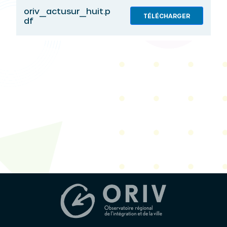
oriv_actusur_huit.p
TÉLÉCHARGER
df