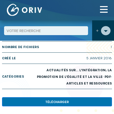
Panneau de gestion des cookies
Aller au contenu
publications
Actualités sur… n° 104 : Economie Sociale et
>
>
Solidaire et Politique de la Ville
+
TAILLE
341 KB
NOMBRE DE FICHIERS
1
CRÉÉ LE
5 JANVIER 2016
ACTUALITÉS SUR... L'INTÉGRATION, LA
,
,
CATÉGORIES
PROMOTION DE L'ÉGALITÉ ET LA VILLE
PDF
ARTICLES ET RESSOURCES
TÉLÉCHARGER